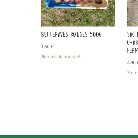
Betteraves rouges 500g
Sac
CHAR
1,50
€
fer
Bientôt disponible!
4,90
3 en 